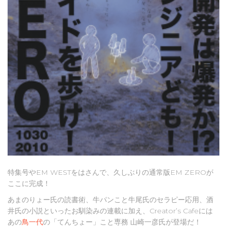
特集号やEM WESTをはさんで、久しぶりの通常版EM ZEROが
ここに完成！
あまのりょー氏の読書術、牛パンこと牛尾氏のセラピー応用、酒
井氏の小説といったお馴染みの連載に加え、Creator’s Cafeには
あの
鳥一代
の「てんちょー」こと専務 山崎一彦氏が登場だ！