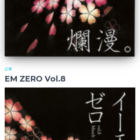
記事
EM ZERO Vol.8