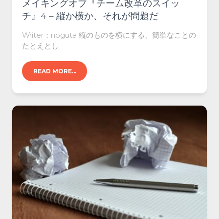
メイキングオブ『チーム改革のスイッ
チ』4 – 縦か横か、それが問題だ
Writer：noguta 縦のものを横にする、簡単なことの
たとえとし
READ MORE…