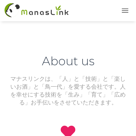
T
O
G
G
L
E
N
A
About us
V
I
G
マナスリンクは、「人」と「技術」と「楽し
A
T
いお酒」と「鳥一代」を愛する会社です。人
I
を幸せにする技術を「生み」「育て」「広め
O
る」お手伝いをさせていただきます。
N