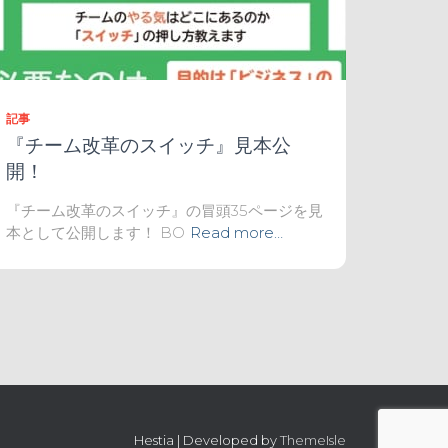
記事
『チーム改革のスイッチ』見本公
開！
『チーム改革のスイッチ』の冒頭35ページを見
本として公開します！ BO
Read more…
Hestia | Developed by
ThemeIsle