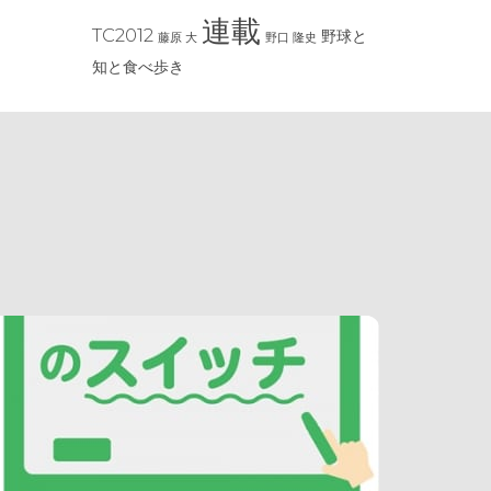
連載
TC2012
野球と
藤原 大
野口 隆史
知と食べ歩き