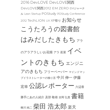
2016
DevLOVE
DevLOVE関西
DevLOVE関西2012
EM ZERO
EMジャーナ
POStudy
POStudy Conference
ル
Lean Startup
お知らせ
TechLION
XP祭り
2012
UX
こうたろうの図書館
はみだしたきもち
アラ
イベ
のアラアラしいお花畑
アラ 若菜
ントのきもち
エンジニ
アのきもち
フリーペーパー
マインドマッ
中川 伸一
伊藤
プイラストレーターの独り言
公認レポーター
宏幸
六辺香
書籍
及部 敬雄
勝手にあの人紹介
吉岡 弘貴
柴田 浩太郎
楽天
柳川 純二