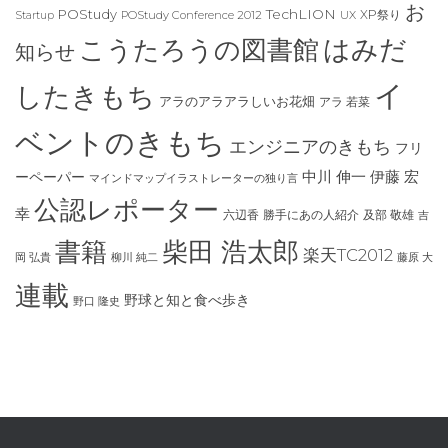
お
TechLION
POStudy
XP祭り
POStudy Conference 2012
UX
Startup
はみだ
こうたろうの図書館
知らせ
イ
したきもち
アラのアラアラしいお花畑
アラ 若菜
ベントのきもち
エンジニアのきもち
フリ
ーペーパー
中川 伸一
伊藤 宏
マインドマップイラストレーターの独り言
公認レポーター
幸
六辺香
及部 敬雄
勝手にあの人紹介
吉
書籍
柴田 浩太郎
楽天TC2012
岡 弘貴
柳川 純二
藤原 大
連載
野球と知と食べ歩き
野口 隆史