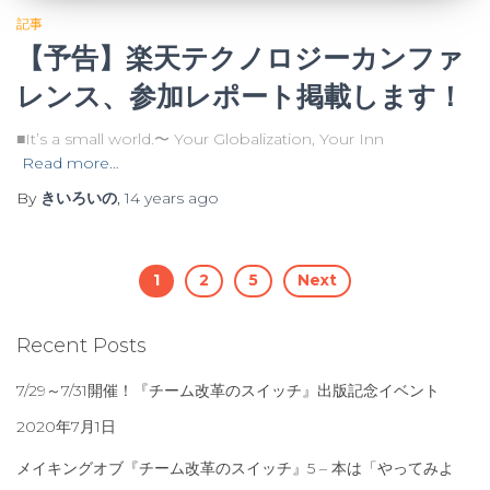
記事
【予告】楽天テクノロジーカンファ
レンス、参加レポート掲載します！
■It’s a small world.〜 Your Globalization, Your Inn
Read more…
By
きいろいの
,
14 years
ago
Posts
1
2
5
Next
navigation
Recent Posts
7/29～7/31開催！『チーム改革のスイッチ』出版記念イベント
2020年7月1日
メイキングオブ『チーム改革のスイッチ』5 – 本は「やってみよ