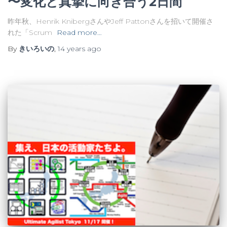
〜変化と真摯に向き合う2日間
昨年秋、Henrik KnibergさんやJeff Pattonさんを招いて開催さ
れた「Scrum
Read more…
By
きいろいの
,
14 years
ago