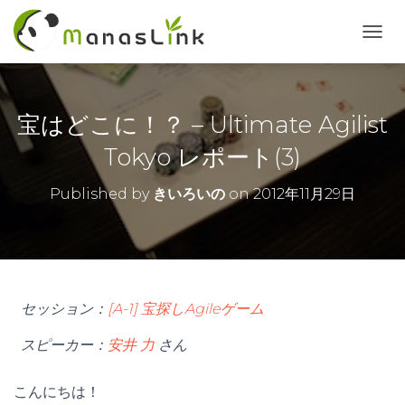
T
O
G
G
L
宝はどこに！？ – Ultimate Agilist
E
N
Tokyo レポート(3)
A
V
Published by
きいろいの
on
2012年11月29日
I
G
A
T
I
O
N
セッション：
[A-1] 宝探しAgileゲーム
スピーカー：
安井 力
さん
こんにちは！