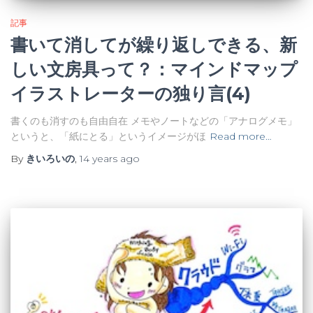
記事
書いて消してが繰り返しできる、新
しい文房具って？：マインドマップ
イラストレーターの独り言(4)
書くのも消すのも自由自在 メモやノートなどの「アナログメモ」
というと、「紙にとる」というイメージがほ
Read more…
By
きいろいの
,
14 years
ago