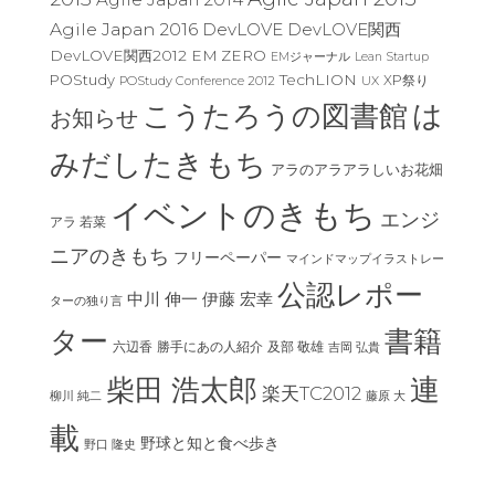
Agile Japan 2016
DevLOVE
DevLOVE関西
DevLOVE関西2012
EM ZERO
EMジャーナル
Lean Startup
TechLION
POStudy
XP祭り
POStudy Conference 2012
UX
は
こうたろうの図書館
お知らせ
みだしたきもち
アラのアラアラしいお花畑
イベントのきもち
エンジ
アラ 若菜
ニアのきもち
フリーペーパー
マインドマップイラストレー
公認レポー
中川 伸一
伊藤 宏幸
ターの独り言
ター
書籍
六辺香
及部 敬雄
勝手にあの人紹介
吉岡 弘貴
連
柴田 浩太郎
楽天TC2012
柳川 純二
藤原 大
載
野球と知と食べ歩き
野口 隆史