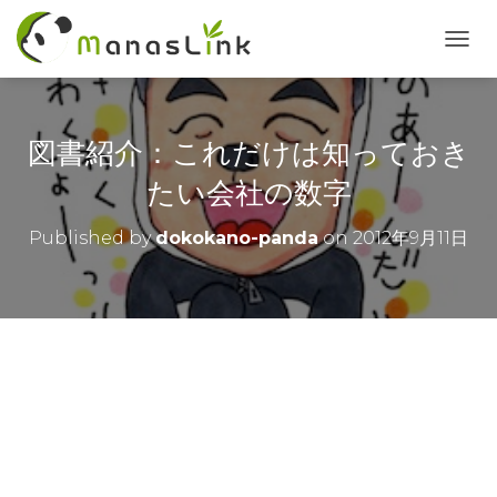
T
O
G
G
L
図書紹介：これだけは知っておき
E
N
たい会社の数字
A
V
Published by
dokokano-panda
on
2012年9月11日
I
G
A
T
I
O
N