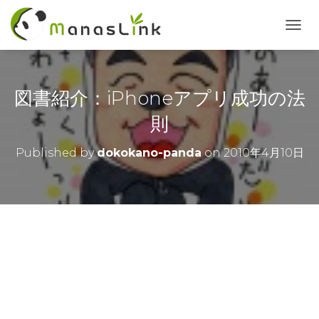
T
O
G
G
L
図書紹介：iPhoneアプリ成功の法
E
N
則
A
V
Published by
dokokano-panda
on
2010年4月10日
I
G
A
T
I
O
N