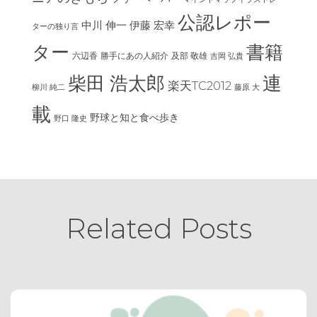
公認レポー
中川 伸一
伊藤 宏幸
ターの独り言
ター
書籍
六辺香
及部 敬雄
勝手にあの人紹介
吉岡 弘貴
連
柴田 浩太郎
楽天TC2012
柳川 純二
藤原 大
載
野球と知と食べ歩き
野口 隆史
Related Posts