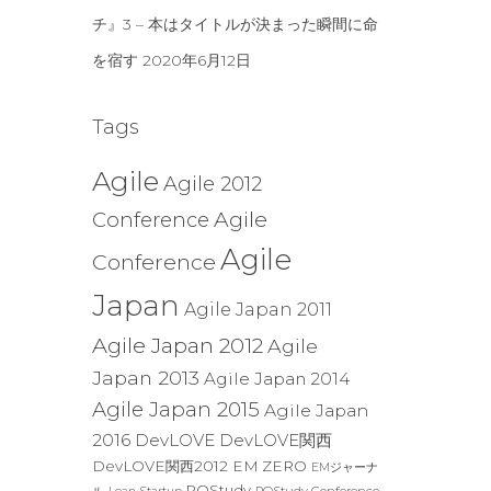
チ』3 – 本はタイトルが決まった瞬間に命
を宿す
2020年6月12日
Tags
Agile
Agile 2012
Agile
Conference
Agile
Conference
Japan
Agile Japan 2011
Agile Japan 2012
Agile
Japan 2013
Agile Japan 2014
Agile Japan 2015
Agile Japan
2016
DevLOVE
DevLOVE関西
DevLOVE関西2012
EM ZERO
EMジャーナ
POStudy
POStudy Conference