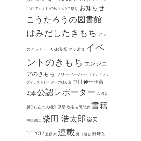
ル
Lean Startup
お知らせ
TechLION
XP祭り
2012
UX
こうたろうの図書館
はみだしたきもち
アラ
イベ
のアラアラしいお花畑
アラ 若菜
ントのきもち
エンジニ
アのきもち
フリーペーパー
マインドマッ
中川 伸一
伊藤
プイラストレーターの独り言
公認レポーター
宏幸
六辺香
書籍
及部 敬雄
勝手にあの人紹介
吉岡 弘貴
柴田 浩太郎
楽天
柳川 純二
連載
TC2012
野球と
藤原 大
野口 隆史