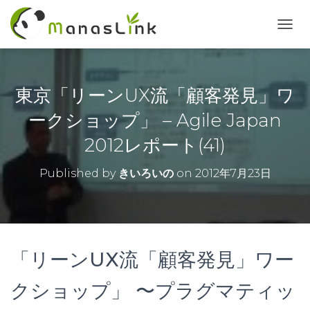
T
O
G
G
L
東京「リーンUX流「顧客発見」ワ
E
N
ークショップ」 – Agile Japan
A
2012レポート(41)
V
I
G
Published by
きいろいの
on
2012年7月23日
A
T
I
O
N
「リーンUX流「顧客発見」ワー
クショップ」 〜プラグマティッ