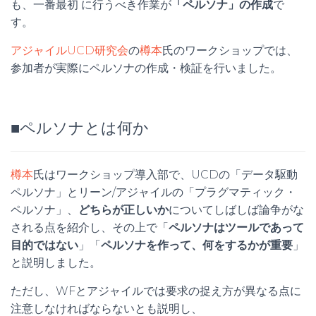
も、一番最初 に行うべき作業が
「ペルソナ」の作成
で
す。
アジャイルUCD研究会
の
樽本
氏のワークショップでは、
参加者が実際にペルソナの作成・検証を行いました。
■ペルソナとは何か
樽本
氏はワークショップ導入部で、UCDの「データ駆動
ペルソナ」とリーン/アジャイルの「プラグマティック・
ペルソナ」、
どちらが正しいか
についてしばしば論争がな
される点を紹介し、その上で「
ペルソナはツールであって
目的ではない
」「
ペルソナを作って、何をするかが重要
」
と説明しました。
ただし、WFとアジャイルでは要求の捉え方が異なる点に
注意しなければならないとも説明し、