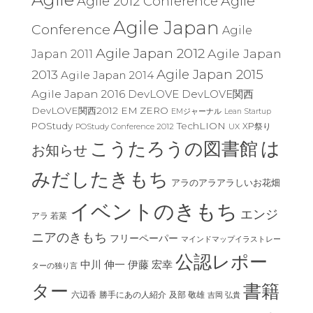
Agile
Agile 2012 Conference
Agile Japan
Conference
Agile
Agile Japan 2012
Agile Japan
Japan 2011
Agile Japan 2015
2013
Agile Japan 2014
Agile Japan 2016
DevLOVE
DevLOVE関西
DevLOVE関西2012
EM ZERO
EMジャーナル
Lean Startup
TechLION
POStudy
XP祭り
POStudy Conference 2012
UX
は
こうたろうの図書館
お知らせ
みだしたきもち
アラのアラアラしいお花畑
イベントのきもち
エンジ
アラ 若菜
ニアのきもち
フリーペーパー
マインドマップイラストレー
公認レポー
中川 伸一
伊藤 宏幸
ターの独り言
ター
書籍
六辺香
及部 敬雄
勝手にあの人紹介
吉岡 弘貴