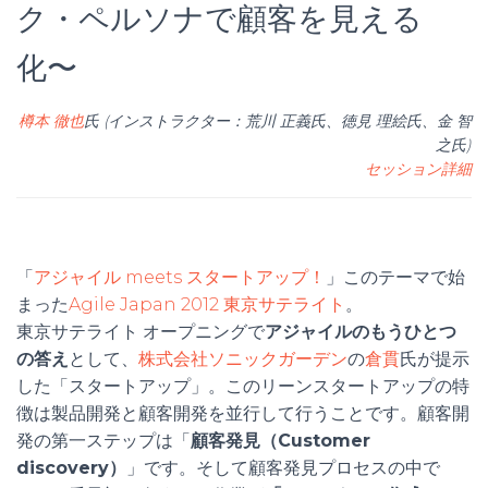
ク・ペルソナで顧客を見える
化〜
樽本 徹也
氏 (インストラクター：荒川 正義氏、徳見 理絵氏、金 智
之氏)
セッション詳細
「
アジャイル meets スタートアップ！
」このテーマで始
まった
Agile Japan 2012 東京サテライト
。
東京サテライト オープニングで
アジャイルのもうひとつ
の答え
として、
株式会社ソニックガーデン
の
倉貫
氏が提示
した「スタートアップ」。このリーンスタートアップの特
徴は製品開発と顧客開発を並行して行うことです。顧客開
発の第一ステップは「
顧客発見（Customer
discovery）
」です。そして顧客発見プロセスの中で