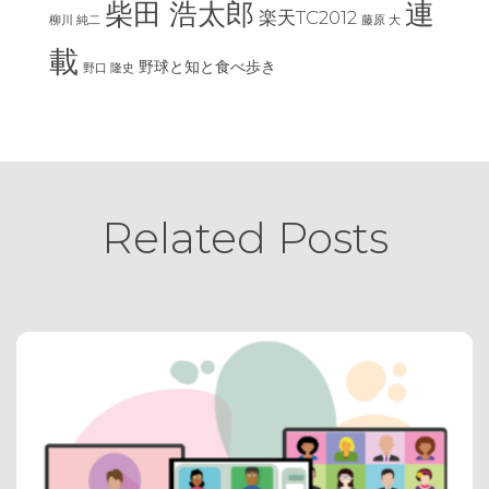
連
柴田 浩太郎
楽天TC2012
柳川 純二
藤原 大
載
野球と知と食べ歩き
野口 隆史
Related Posts