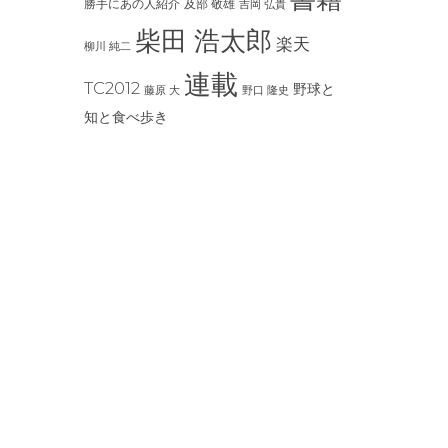
及部 敬雄
勝手にあの人紹介
吉岡 弘貴
柴田 浩太郎
楽天
柳川 純二
連載
TC2012
野球と
藤原 大
野口 隆史
知と食べ歩き