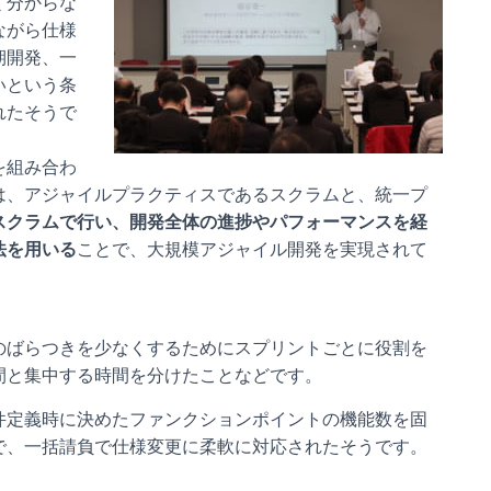
く分からな
ながら仕様
期開発、一
いという条
れたそうで
を組み合わ
は、アジャイルプラクティスであるスクラムと、統一プ
スクラムで行い、開発全体の進捗やパフォーマンスを経
法を用いる
ことで、大規模アジャイル開発を実現されて
のばらつきを少なくするためにスプリントごとに役割を
間と集中する時間を分けたことなどです。
件定義時に決めたファンクションポイントの機能数を固
で、一括請負で仕様変更に柔軟に対応されたそうです。