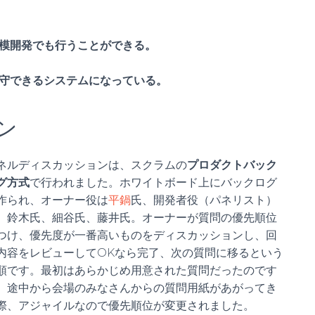
模開発でも行うことができる。
守できるシステムになっている。
ン
ネルディスカッションは、スクラムの
プロダクトバック
グ方式
で行われました。ホワイトボード上にバックログ
作られ、オーナー役は
平鍋
氏、開発者役（パネリスト）
、鈴木氏、細谷氏、藤井氏。オーナーが質問の優先順位
つけ、優先度が一番高いものをディスカッションし、回
内容をレビューしてOKなら完了、次の質問に移るという
順です。最初はあらかじめ用意された質問だったのです
、途中から会場のみなさんからの質問用紙があがってき
際、アジャイルなので優先順位が変更されました。