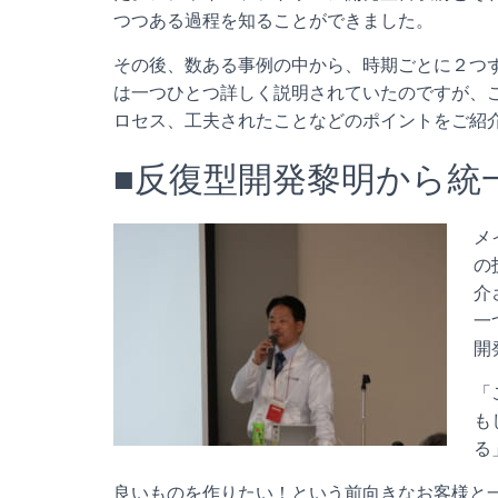
つつある過程を知ることができました。
その後、数ある事例の中から、時期ごとに２つ
は一つひとつ詳しく説明されていたのですが、
ロセス、工夫されたことなどのポイントをご紹
■反復型開発黎明から統一
メ
の
介
一
開
「
も
る
良いものを作りたい！という前向きなお客様と