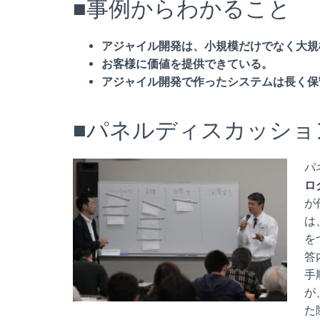
■事例からわかること
アジャイル開発は、小規模だけでなく大規
お客様に価値を提供できている。
アジャイル開発で作ったシステムは長く保
■パネルディスカッショ
パ
ロ
が
は
を
答
手
が
た