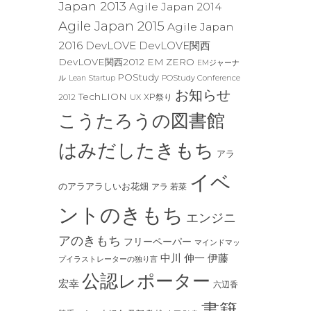
Japan 2013
Agile Japan 2014
Agile Japan 2015
Agile Japan
2016
DevLOVE
DevLOVE関西
DevLOVE関西2012
EM ZERO
EMジャーナ
POStudy
POStudy Conference
ル
Lean Startup
お知らせ
TechLION
XP祭り
2012
UX
こうたろうの図書館
はみだしたきもち
アラ
イベ
のアラアラしいお花畑
アラ 若菜
ントのきもち
エンジニ
アのきもち
フリーペーパー
マインドマッ
中川 伸一
伊藤
プイラストレーターの独り言
公認レポーター
宏幸
六辺香
書籍