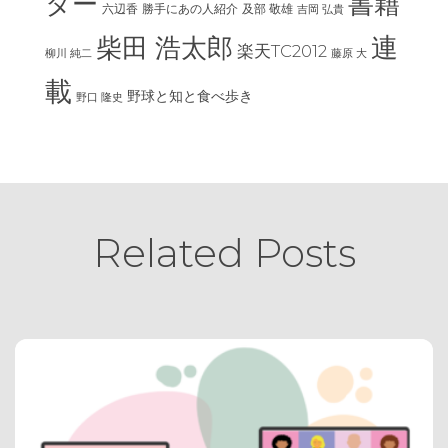
ター
書籍
六辺香
及部 敬雄
勝手にあの人紹介
吉岡 弘貴
連
柴田 浩太郎
楽天TC2012
柳川 純二
藤原 大
載
野球と知と食べ歩き
野口 隆史
Related Posts