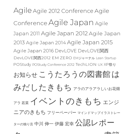
Agile
Agile
Agile 2012 Conference
Agile Japan
Conference
Agile
Agile Japan 2012
Agile Japan
Japan 2011
Agile Japan 2015
2013
Agile Japan 2014
Agile Japan 2016
DevLOVE
DevLOVE関西
DevLOVE関西2012
EM ZERO
EMジャーナル
Lean Startup
TechLION
POStudy
XP祭り
POStudy Conference 2012
UX
は
こうたろうの図書館
お知らせ
みだしたきもち
アラのアラアラしいお花畑
イベントのきもち
エンジ
アラ 若菜
ニアのきもち
フリーペーパー
マインドマップイラストレー
公認レポー
中川 伸一
伊藤 宏幸
ターの独り言