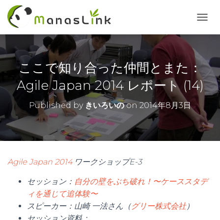
T
O
G
G
L
ここで知り合った仲間とまた：
E
N
Agile Japan 2014 レポート (14)
A
V
Published by
きいろいの
on
2014年8月3日
I
G
A
T
I
O
Agile Japan 2014
ワークショップE-3
N
セッション：
自分の壁をぶち破れ！〜ケーススタデ
ィを通じて追体験〜
スピーカー：山崎 一法さん（
グリー株式会社
）
セッション資料：